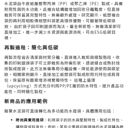
水泥袋由牛皮紙層壓聚丙烯（PP）或聚乙烯（PE）製成，具備
耐用性與防水功能。此複合結構雖增加回收分離難度，但直接
裁剪可保留其完整特性，無需額外處理。研究顯示，紙塑複合
袋的再利用相較傳統塑料袋更具環保優勢，可顯著降低碳排
放。 由於袋子因印刷錯誤而淘汰，屬全新狀態，無需清潔即可
直接加工，進一步減少水資源與能源消耗，符合ESG低碳目
標。
再製過程：簡化與低碳
再製流程省去清潔與材質分離，直接進入裁剪與縫製階段。收
集的印刷錯誤袋子可立即裁剪為所需形狀，透過縫合或熱封技
術製成提袋。此方法無需專用分離設備，降低能源使用與碳足
跡。相關案例顯示，直接加工紙塑袋可製成耐用托特包或肩背
包，保留原有圖案增添視覺獨特性。 這種上循環
（upcycling）方式充分利用PP/PE層的防水特性，提升產品功
能性，同時簡化製程。
新商品的應用範例
廢棄水泥袋可直接轉化為多功能防水提袋，具體應用包括：
時尚與實用提袋
：利用袋子的防水與堅韌特性，製成托特包、
購物袋或斜背包。例如，某些企業將印刷錯誤的水泥袋轉為時