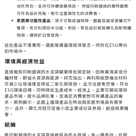
尚托特包，支持可持續發展項目。 保留印刷錯誤的獨特圖案
可作為設計亮點，吸引注重個性化的消費者。
家居與功能性產品
：袋子可製成儲物袋、園藝容器或便攜式午
餐袋，充分利用防水功能。例如，某些設計將其轉化為耐用購
物袋，適用於日常使用。
這些產品不僅實用，還能推廣循環經濟理念，特別在ESG導向
的市場中。
環境與經濟效益
直接裁剪印刷錯誤的水泥袋顯著降低碳足跡，因無需清潔或分
離材質，節省水資源與能源。研究指出，再利用紙塑複合材料
可減少垃圾填埋並降低二氧化碳排放。 此方法避免焚燒，符合
ESG環境目標，同時降低生產成本。經濟上，企業可開拓環保
產品市場，提升品牌形象，並滿足消費者對可持續產品的需
求。案例顯示，此類上循環產品在時尚與家居市場具有競爭
力。 此外，簡化流程可促進小型企業或社區參與，創造就業機
會。
結論
將印刷錯誤的水泥袋直接裁剪為防水提袋，是一種高效、低碳