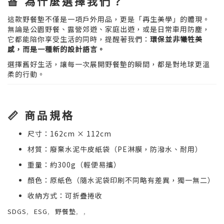
🧺 為什麼選擇我們？
這款野餐墊不僅是一項戶外用品，更是「再生美學」的體現。
無論是公園野餐、露營郊遊、家庭出遊，或是日常車用防塵，
它都能陪你享受生活的同時，提醒著我們：
環保並非犧牲美
感，而是一種新的設計語言。
選擇舊好生活，讓每一次展開野餐墊的瞬間，都是對地球更溫
柔的行動。
📏 商品規格
尺寸：162cm × 112cm
材質：廢棄水泥牛皮紙袋（PE淋膜，防潑水、耐用）
重量：約300g（輕便易攜）
顏色：原紙色（隨水泥袋印刷不同略有差異，獨一無二）
收納方式：可折疊捲收
SDGS
,
ESG
,
野餐墊
,
,