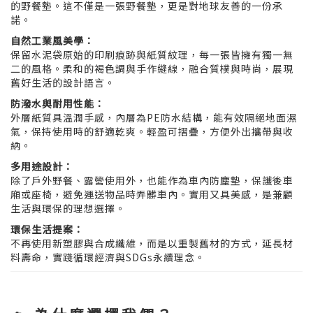
的野餐墊。這不僅是一張野餐墊，更是對地球友善的一份承
諾。
自然工業風美學：
保留水泥袋原始的印刷痕跡與紙質紋理，每一張皆擁有獨一無
二的風格。柔和的褐色調與手作縫線，融合質樸與時尚，展現
舊好生活的設計語言。
防潑水與耐用性能：
外層紙質具溫潤手感，內層為PE防水結構，能有效隔絕地面濕
氣，保持使用時的舒適乾爽。輕盈可摺疊，方便外出攜帶與收
納。
多用途設計：
除了戶外野餐、露營使用外，也能作為車內防塵墊，保護後車
廂或座椅，避免運送物品時弄髒車內。實用又具美感，是兼顧
生活與環保的理想選擇。
環保生活提案：
不再使用新塑膠與合成纖維，而是以重製舊材的方式，延長材
料壽命，實踐循環經濟與SDGs永續理念。