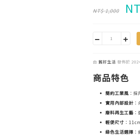
NT
NT$ 1,000
由
舊好生活
發佈於
202
商品特色
簡約工業風
：採
實用內部設計
：
廢料再生工藝
：
輕便尺寸
：11
綠色生活選擇
：