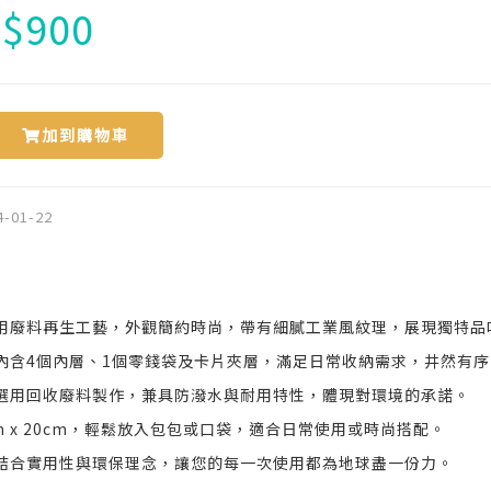
$
900
加到購物車
4-01-22
用廢料再生工藝，外觀簡約時尚，帶有細膩工業風紋理，展現獨特品
內含4個內層、1個零錢袋及卡片夾層，滿足日常收納需求，井然有序
選用回收廢料製作，兼具防潑水與耐用特性，體現對環境的承諾。
cm x 20cm，輕鬆放入包包或口袋，適合日常使用或時尚搭配。
結合實用性與環保理念，讓您的每一次使用都為地球盡一份力。