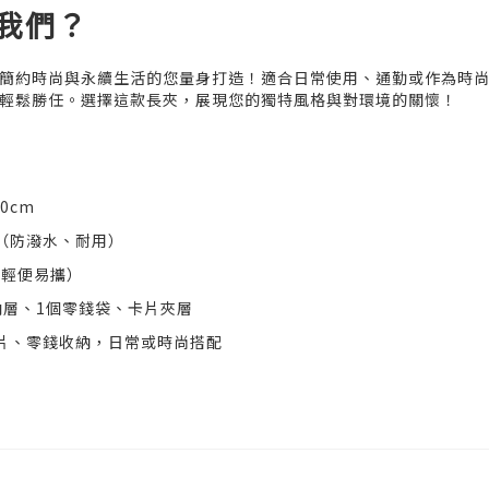
我們？
簡約時尚與永續生活的您量身打造！適合日常使用、通勤或作為時
輕鬆勝任。選擇這款長夾，展現您的獨特風格與對環境的關懷！
20cm
（防潑水、耐用）
（輕便易攜）
內層、1個零錢袋、卡片夾層
片、零錢收納，日常或時尚搭配